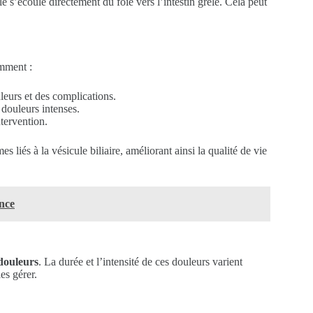
ile s’écoule directement du foie vers l’intestin grêle. Cela peut
amment :
leurs et des complications.
 douleurs intenses.
tervention.
 liés à la vésicule biliaire, améliorant ainsi la qualité de vie
ance
douleurs
. La durée et l’intensité de ces douleurs varient
es gérer.