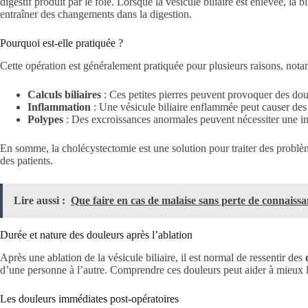
digestif produit par le foie. Lorsque la vésicule biliaire est enlevée, la b
entraîner des changements dans la digestion.
Pourquoi est-elle pratiquée ?
Cette opération est généralement pratiquée pour plusieurs raisons, not
Calculs biliaires
: Ces petites pierres peuvent provoquer des dou
Inflammation
: Une vésicule biliaire enflammée peut causer des
Polypes
: Des excroissances anormales peuvent nécessiter une in
En somme, la cholécystectomie est une solution pour traiter des problèmes
des patients.
Lire aussi :
Que faire en cas de malaise sans perte de connaiss
Durée et nature des douleurs après l’ablation
Après une ablation de la vésicule biliaire, il est normal de ressentir des
d’une personne à l’autre. Comprendre ces douleurs peut aider à mieux l
Les douleurs immédiates post-opératoires