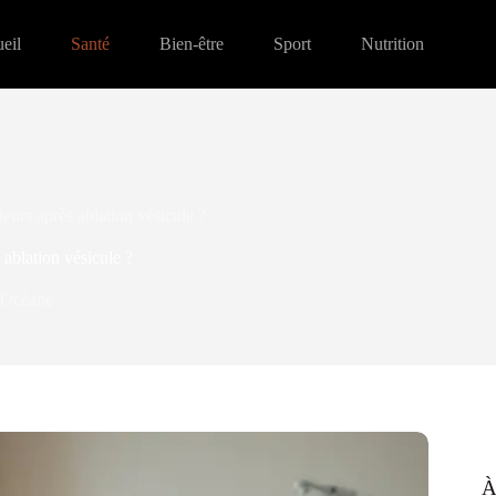
eil
Santé
Bien-être
Sport
Nutrition
urs après ablation vésicule ?
ablation vésicule ?
Océane
À